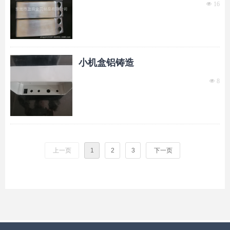
넶
16
小机盒铝铸造
넶
8
上一页
1
2
3
下一页