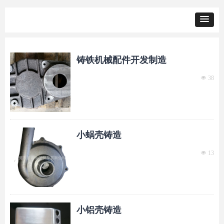
铸铁机械配件开发制造
넶
38
小蜗壳铸造
넶
13
小铝壳铸造